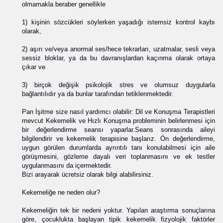
olmamakla beraber genellikle
1) kişinin sözcükleri söylerken yaşadığı istemsiz kontrol kaybı
olarak,
2) aşırı ve/veya anormal ses/hece tekrarları, uzatmalar, sesli veya
sessiz bloklar, ya da bu davranışlardan kaçınma olarak ortaya
çıkar ve
3) birçok değişik psikolojik stres ve olumsuz duygularla
bağlantılıdır ya da bunlar tarafından tetiklenmektedir.
Pan İşitme size nasıl yardımcı olabilir: Dil ve Konuşma Terapistleri
mevcut Kekemelik ve Hızlı Konuşma probleminin belirlenmesi için
bir değerlendirme seansı yaparlar.Seans sonrasında aileyi
bilgilendirir ve kekemelik terapisine başlarız. Ön değerlendirme,
uygun görülen durumlarda ayrıntılı tanı konulabilmesi için aile
görüşmesini, gözleme dayalı veri toplanmasını ve ek testler
uygulanmasını da içermektedir.
Bizi arayarak ücretsiz olarak bilgi alabilirsiniz.
Kekemeliğe ne neden olur?
Kekemeliğin tek bir nedeni yoktur. Yapılan araştırma sonuçlarına
göre, çocuklukta başlayan tipik kekemelik fizyolojik faktörler