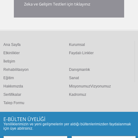
Zeka ve Gelişim Testleri için tıklayınız
Ana Sayfa
Kurumsal
Etkinlikler
Faydalı Linkler
İletişim
Rehabilitasyon
Danışmanlık
Eğitim
Sanat
Hakkımızda
MisyonumuzVizyonumuz
Sertifikalar
Kadromuz
Talep Formu
E-BÜLTEN ÜYELİĞİ
Yeniliklerimizin ve yeni gelişmelerin yer aldığı bültenlerimizden faydalanmak
için üye abilrsiniz.