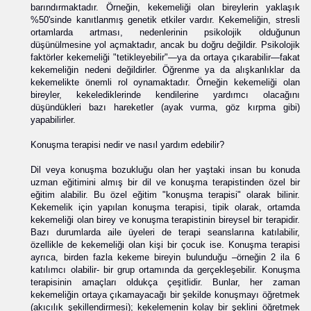
barındırmaktadır. Örneğin, kekemeliği olan bireylerin yaklaşık
%50'sinde kanıtlanmış genetik etkiler vardır. Kekemeliğin, stresli
ortamlarda artması, nedenlerinin psikolojik olduğunun
düşünülmesine yol açmaktadır, ancak bu doğru değildir. Psikolojik
faktörler kekemeliği "tetikleyebilir"—ya da ortaya çıkarabilir—fakat
kekemeliğin nedeni değildirler. Öğrenme ya da alışkanlıklar da
kekemelikte önemli rol oynamaktadır. Örneğin kekemeliği olan
bireyler, kekelediklerinde kendilerine yardımcı olacağını
düşündükleri bazı hareketler (ayak vurma, göz kırpma gibi)
yapabilirler.
Konuşma terapisi nedir ve nasıl yardım edebilir?
Dil veya konuşma bozukluğu olan her yaştaki insan bu konuda
uzman eğitimini almış bir dil ve konuşma terapistinden özel bir
eğitim alabilir. Bu özel eğitim "konuşma terapisi" olarak bilinir.
Kekemelik için yapılan konuşma terapisi, tipik olarak, ortamda
kekemeliği olan birey ve konuşma terapistinin bireysel bir terapidir.
Bazı durumlarda aile üyeleri de terapi seanslarına katılabilir,
özellikle de kekemeliği olan kişi bir çocuk ise. Konuşma terapisi
ayrıca, birden fazla kekeme bireyin bulunduğu –örneğin 2 ila 6
katılımcı olabilir- bir grup ortamında da gerçekleşebilir. Konuşma
terapisinin amaçları oldukça çeşitlidir. Bunlar, her zaman
kekemeliğin ortaya çıkamayacağı bir şekilde konuşmayı öğretmek
(akıcılık şekillendirmesi); kekelemenin kolay bir şeklini öğretmek