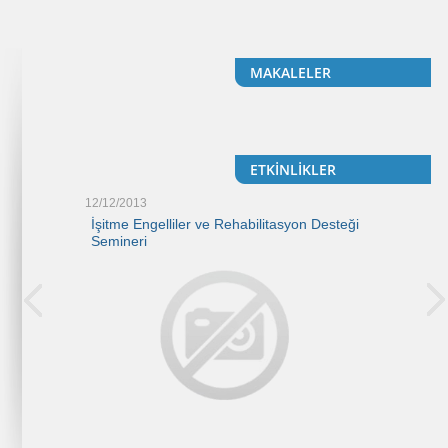
MAKALELER
ETKİNLİKLER
12/12/2013
02/12/2014
asyon Desteği
İşitme Engelliler ve Rehabilitasyon Desteği
İşitme Engel
Semineri
Semineri II