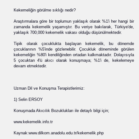
Kekemeliğin görülme sıklığı nedir?
Araştırmalara göre bir toplumun yaklaşık olarak %1'i her hangi bir
zamanda kekemelik yaşamıştır. Bu veriye bakılarak, Türkiye'de,
yaklaşık 700,000 kekemelik vakası olduğu düşünülmektedir.
Tipik olarak çocuklukta başlayan kekemelik, bu dönemde
çocuklarının %5'inde gözlenebilir. Çocukluk döneminde görülen
kekemeliğin %80'i kendiliğinden ortadan kalkmaktadır. Dolayısıyla
5 çocuktan 4'ü akıcı olarak konuşmaya; %1'i de, kekelemeye
devam etmektedir.
Uzman Dil ve Konuşma Terapistlerimiz:
1) Selin ERSOY
Konuşmada Akıcılık Bozuklukları ile detaylı bilgi için;
www.kekemelik.info.tr
Kaynak:www.dilkom.anadolu.edu.tr/kekemelik.php