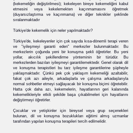
(kekemeliğin değiştirilmesi); kekeleyen bireye kekemeliğini kabul
etmesini veya kekelemekten kaçınmamasını öğretmek
(duyarsızlaştırma ve kaçınmama) ve diğer teknikler şeklinde
sıralanmaktadır
Türkiye'de kekemelik için neler yapılmaktadır?
Türkiye'de, kekeleyenler için çok sayıda kısa-dönemli terapi veren
ve "iyileşmeyi garanti eden" merkezler bulunmaktadır. Bu
merkezlerin çoğunda yeni bir konuşma şekli öğretirler. Bu yeni
yollar, akıcılık şekillendirme yönteminin bir türüdür. Bu
merkezlerden bazıları iyileşmeyi garantilemektedir. Genel olarak dil
ve konuşma terapistleri bu tarz iyileşme garantilerine şüpheyle
yaklaşmaktadır. Çünkü pek çok yaklaşım kekemeliği azaltabilir,
fakat çok azı aileyle, arkadaşlarla ve çalışma arkadaşlarıyla
normal sohbetler etmeyi sağlayacak bir konuşma biçimi öğretebilir.
Hatta çok daha azı, kekemelerin, hayatlarının geri kalanında
kekemelikleriyle etkili şekilde başa çıkabilmeleri için hayatlarını
değiştirmeyi öğretirler.
Çocuklar ve yetişkinler için bireysel veya grup seçenekleri
bulunan, dil ve konuşma bozuklukları eğitimi almış uzmanlar
tarafından yapılan konuşma terapileri tercih edilmelidir.