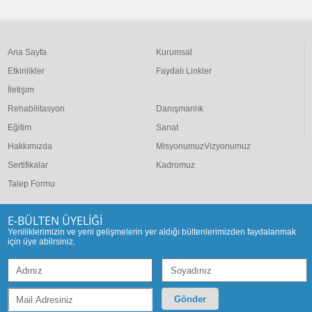
Ana Sayfa
Kurumsal
Etkinlikler
Faydalı Linkler
İletişim
Rehabilitasyon
Danışmanlık
Eğitim
Sanat
Hakkımızda
MisyonumuzVizyonumuz
Sertifikalar
Kadromuz
Talep Formu
E-BÜLTEN ÜYELİĞİ
Yeniliklerimizin ve yeni gelişmelerin yer aldığı bültenlerimizden faydalanmak
için üye abilrsiniz.